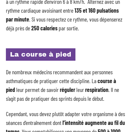
à un rythme rapide d’environ 6 à 8 km/h. Alternez avec un
rythme cardiaque avoisinant entre
135 et 160 pulsations
par minute
. Si vous respectez ce rythme, vous dépenserez
déjà près de
250 calories
par sortie.
La course à pied
De nombreux médecins recommandent aux personnes
asthmatiques de pratiquer cette discipline. La
course à
pied
leur permet de savoir
réguler
leur
respiration
. Il ne
s’agit pas de pratiquer des sprints depuis le début.
Cependant, vous devez plutôt adapter votre organisme à des
séances d’entraînement dont
l’intensité augmente au fil du
temps
. Vous comptabiliserez une moyenne de
500 à 1000