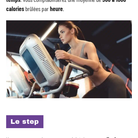
calories
brûlées par
heure
.
Le step