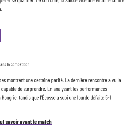
érer se qualifier. De son côté, la Suisse vise une victoire contre
n.
dans la compétition
es montrent une certaine parité. La dernière rencontre a vu la
pe capable de surprendre. En analysant les performances
 Hongrie, tandis que l’Écosse a subi une lourde défaite 5-1
out savoir avant le match