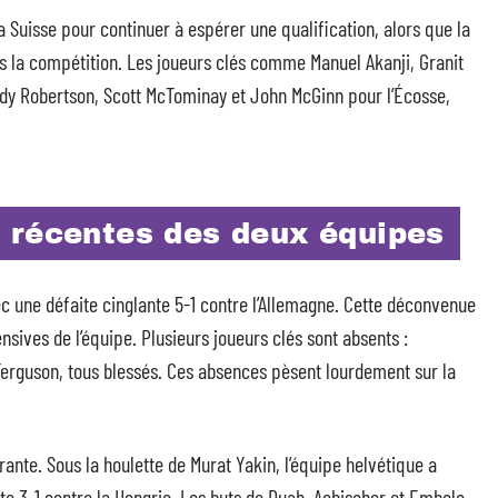
la Suisse pour continuer à espérer une qualification, alors que la
ns la compétition. Les joueurs clés comme Manuel Akanji, Granit
dy Robertson, Scott McTominay et John McGinn pour l’Écosse,
 récentes des deux équipes
ec une défaite cinglante 5-1 contre l’Allemagne. Cette déconvenue
sives de l’équipe. Plusieurs joueurs clés sont absents :
Ferguson, tous blessés. Ces absences pèsent lourdement sur la
ante. Sous la houlette de Murat Yakin, l’équipe helvétique a
e 3-1 contre la Hongrie. Les buts de Duah, Aebischer et Embolo